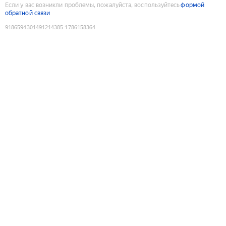
Если у вас возникли проблемы, пожалуйста, воспользуйтесь
формой
обратной связи
9186594301491214385
:
1786158364