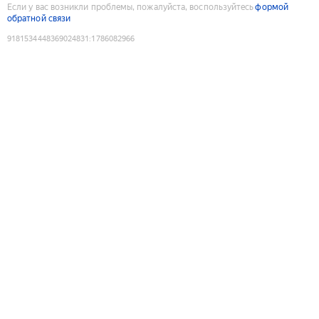
Если у вас возникли проблемы, пожалуйста, воспользуйтесь
формой
обратной связи
9181534448369024831
:
1786082966