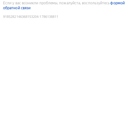
Если у вас возникли проблемы, пожалуйста, воспользуйтесь
формой
обратной связи
9185282146368153204
:
1786138811