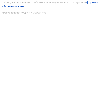
Если у вас возникли проблемы, пожалуйста, воспользуйтесь
формой
обратной связи
9186958003885214313
:
1786163783