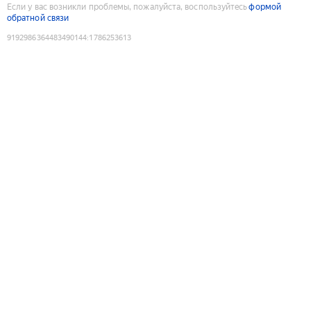
Если у вас возникли проблемы, пожалуйста, воспользуйтесь
формой
обратной связи
9192986364483490144
:
1786253613