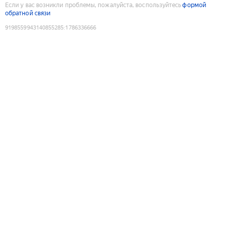
Если у вас возникли проблемы, пожалуйста, воспользуйтесь
формой
обратной связи
9198559943140855285
:
1786336666