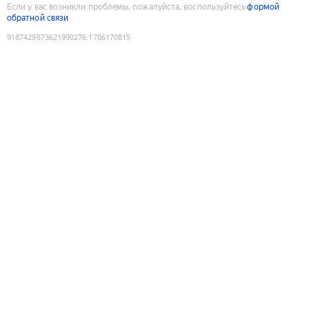
Если у вас возникли проблемы, пожалуйста, воспользуйтесь
формой
обратной связи
9187429873621990276
:
1786170815