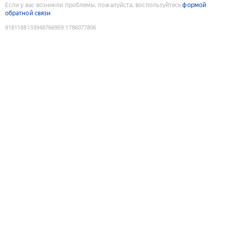
Если у вас возникли проблемы, пожалуйста, воспользуйтесь
формой
обратной связи
9181188133948766959
:
1786077806