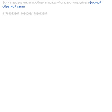
Если у вас возникли проблемы, пожалуйста, воспользуйтесь
формой
обратной связи
9176905336711034008
:
1786013987