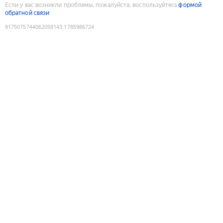
Если у вас возникли проблемы, пожалуйста, воспользуйтесь
формой
обратной связи
9175075744062058143
:
1785986724