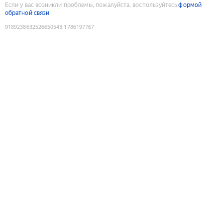
Если у вас возникли проблемы, пожалуйста, воспользуйтесь
формой
обратной связи
9189238632526650543
:
1786197767