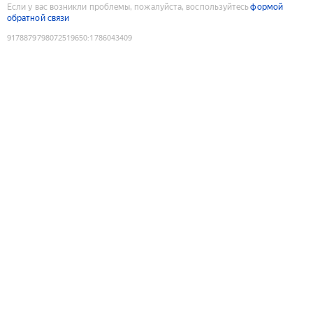
Если у вас возникли проблемы, пожалуйста, воспользуйтесь
формой
обратной связи
9178879798072519650
:
1786043409