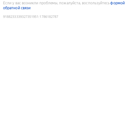
Если у вас возникли проблемы, пожалуйста, воспользуйтесь
формой
обратной связи
9188233339327351951
:
1786182787