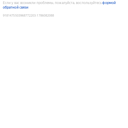
Если у вас возникли проблемы, пожалуйста, воспользуйтесь
формой
обратной связи
9181475503968772203
:
1786082088