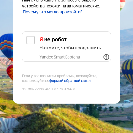
Нам очень жаль, но запросы с вашего
устройства похожи на автоматические.
Почему это могло произойти?
Я не робот
Нажмите, чтобы продолжить
Yandex SmartCaptcha
Если у вас возникли проблемы, пожалуйста,
воспользуйтесь
формой обратной связи
9187807229985461968
:
1786176438