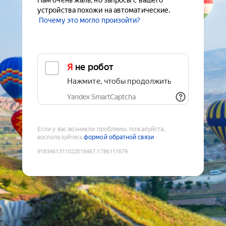
Нам очень жаль, но запросы с вашего
устройства похожи на автоматические.
Почему это могло произойти?
Я не робот
Нажмите, чтобы продолжить
Yandex SmartCaptcha
Если у вас возникли проблемы, пожалуйста,
воспользуйтесь
формой обратной связи
9183461311022019467
:
1786111679