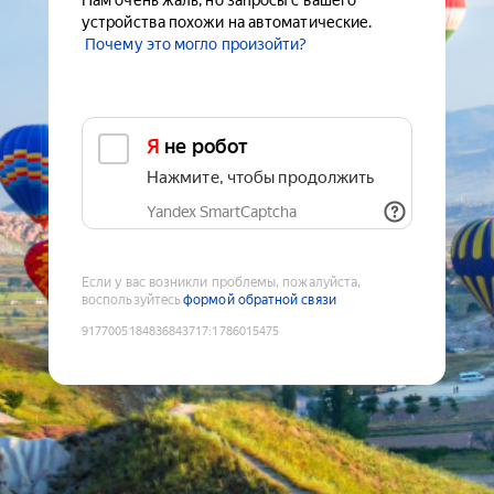
Нам очень жаль, но запросы с вашего
устройства похожи на автоматические.
Почему это могло произойти?
Я не робот
Нажмите, чтобы продолжить
Yandex SmartCaptcha
Если у вас возникли проблемы, пожалуйста,
воспользуйтесь
формой обратной связи
9177005184836843717
:
1786015475