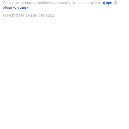
Если у вас возникли проблемы, пожалуйста, воспользуйтесь
формой
обратной связи
9184887375791294386
:
1786132929