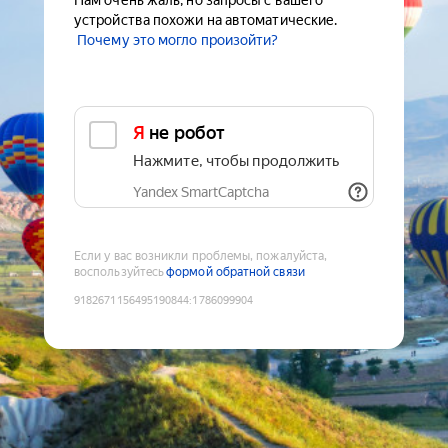
Нам очень жаль, но запросы с вашего
устройства похожи на автоматические.
Почему это могло произойти?
Я не робот
Нажмите, чтобы продолжить
Yandex SmartCaptcha
Если у вас возникли проблемы, пожалуйста,
воспользуйтесь
формой обратной связи
9182671156495190844
:
1786099904