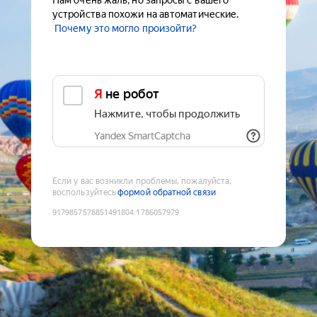
Нам очень жаль, но запросы с вашего
устройства похожи на автоматические.
Почему это могло произойти?
Я не робот
Нажмите, чтобы продолжить
Yandex SmartCaptcha
Если у вас возникли проблемы, пожалуйста,
воспользуйтесь
формой обратной связи
9179857578851491804
:
1786057979