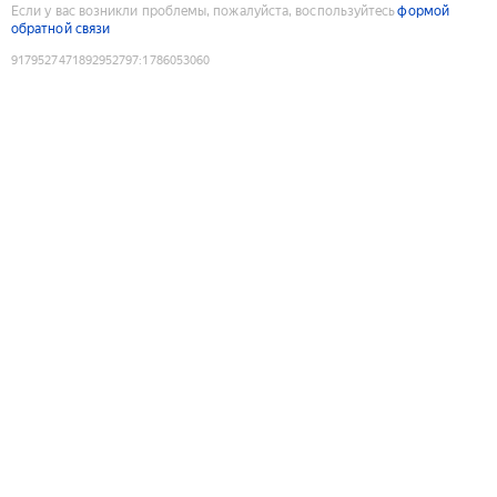
Если у вас возникли проблемы, пожалуйста, воспользуйтесь
формой
обратной связи
9179527471892952797
:
1786053060