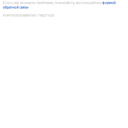
Если у вас возникли проблемы, пожалуйста, воспользуйтесь
формой
обратной связи
9194155053538890165
:
1786271028