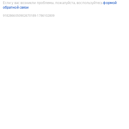
Если у вас возникли проблемы, пожалуйста, воспользуйтесь
формой
обратной связи
9182866050902670189
:
1786102809