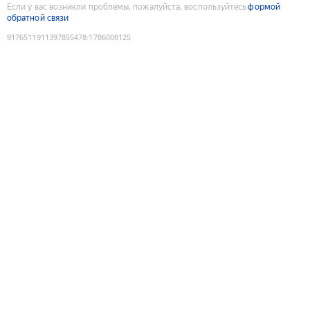
Если у вас возникли проблемы, пожалуйста, воспользуйтесь
формой
обратной связи
9176511911397855478
:
1786008125