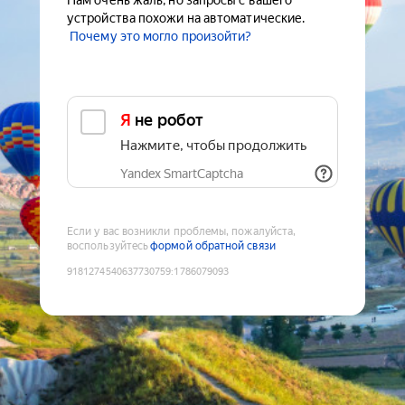
Нам очень жаль, но запросы с вашего
устройства похожи на автоматические.
Почему это могло произойти?
Я не робот
Нажмите, чтобы продолжить
Yandex SmartCaptcha
Если у вас возникли проблемы, пожалуйста,
воспользуйтесь
формой обратной связи
9181274540637730759
:
1786079093