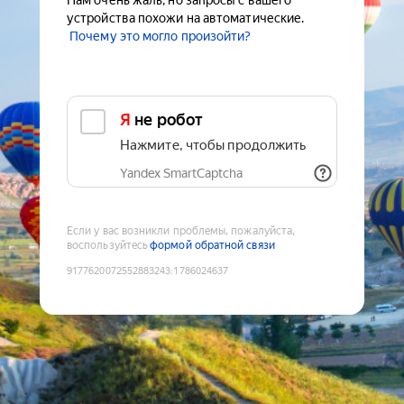
Нам очень жаль, но запросы с вашего
устройства похожи на автоматические.
Почему это могло произойти?
Я не робот
Нажмите, чтобы продолжить
Yandex SmartCaptcha
Если у вас возникли проблемы, пожалуйста,
воспользуйтесь
формой обратной связи
9177620072552883243
:
1786024637