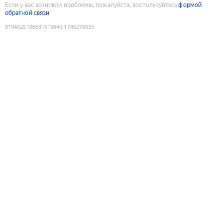
Если у вас возникли проблемы, пожалуйста, воспользуйтесь
формой
обратной связи
9194625196631019640
:
1786278033