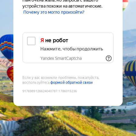
Нам очень жаль, но запросы с вашего
устройства похожи на автоматические.
Почему это могло произойти?
Я не робот
Нажмите, чтобы продолжить
Yandex SmartCaptcha
Если у вас возникли проблемы, пожалуйста,
воспользуйтесь
формой обратной связи
9176989126624040787
:
1786015236