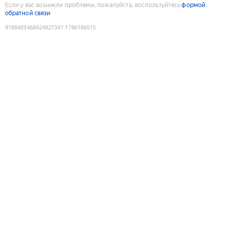
Если у вас возникли проблемы, пожалуйста, воспользуйтесь
формой
обратной связи
9188483468424827341
:
1786186515