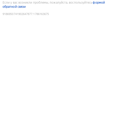
Если у вас возникли проблемы, пожалуйста, воспользуйтесь
формой
обратной связи
9186950741902647877
:
1786163675