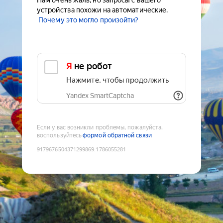
Нам очень жаль, но запросы с вашего
устройства похожи на автоматические.
Почему это могло произойти?
Я не робот
Нажмите, чтобы продолжить
Yandex SmartCaptcha
Если у вас возникли проблемы, пожалуйста,
воспользуйтесь
формой обратной связи
9179676504371299869
:
1786055281