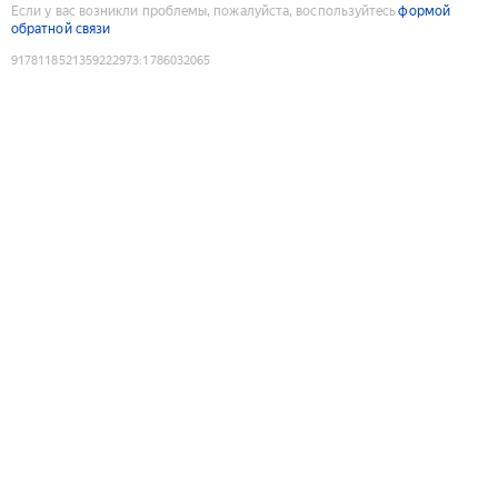
Если у вас возникли проблемы, пожалуйста, воспользуйтесь
формой
обратной связи
9178118521359222973
:
1786032065