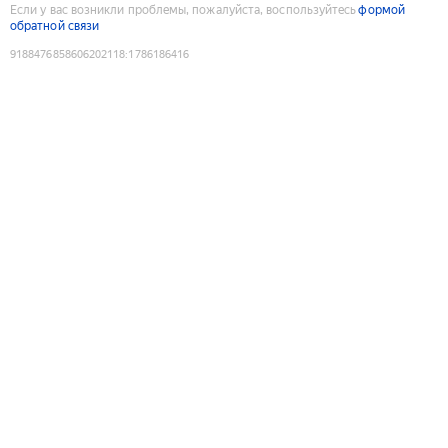
Если у вас возникли проблемы, пожалуйста, воспользуйтесь
формой
обратной связи
9188476858606202118
:
1786186416