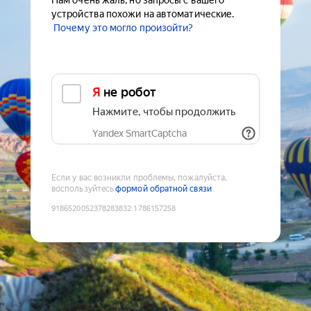
Нам очень жаль, но запросы с вашего
устройства похожи на автоматические.
Почему это могло произойти?
Я не робот
Нажмите, чтобы продолжить
Yandex SmartCaptcha
Если у вас возникли проблемы, пожалуйста,
воспользуйтесь
формой обратной связи
9186520052378283832
:
1786157258