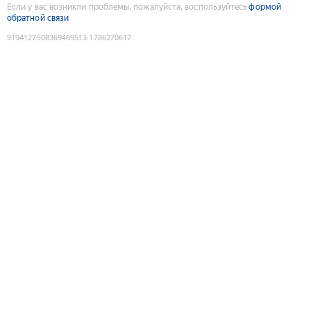
Если у вас возникли проблемы, пожалуйста, воспользуйтесь
формой
обратной связи
9194127508369469513
:
1786270617