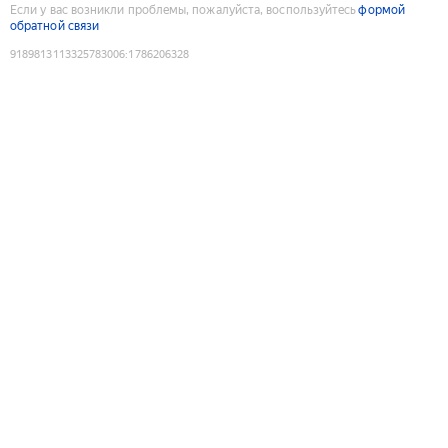
Если у вас возникли проблемы, пожалуйста, воспользуйтесь
формой
обратной связи
9189813113325783006
:
1786206328