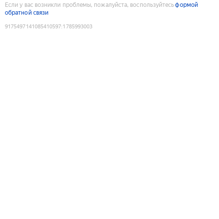
Если у вас возникли проблемы, пожалуйста, воспользуйтесь
формой
обратной связи
9175497141085410597
:
1785993003