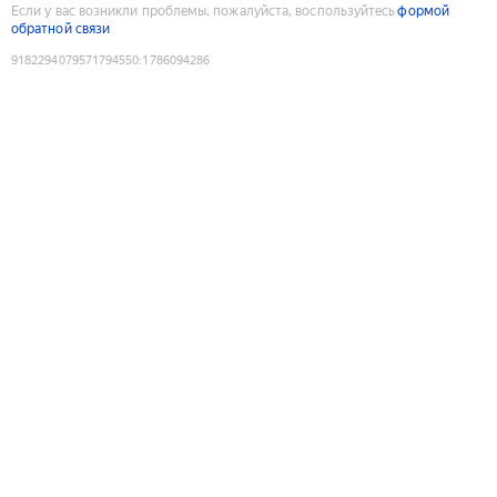
Если у вас возникли проблемы, пожалуйста, воспользуйтесь
формой
обратной связи
9182294079571794550
:
1786094286