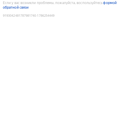
Если у вас возникли проблемы, пожалуйста, воспользуйтесь
формой
обратной связи
9193042481787981740
:
1786254449