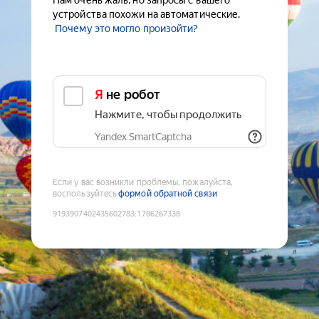
Нам очень жаль, но запросы с вашего
устройства похожи на автоматические.
Почему это могло произойти?
Я не робот
Нажмите, чтобы продолжить
Yandex SmartCaptcha
Если у вас возникли проблемы, пожалуйста,
воспользуйтесь
формой обратной связи
9193907402435602783
:
1786267338