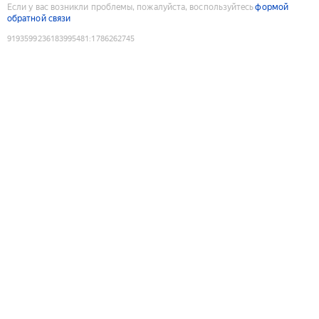
Если у вас возникли проблемы, пожалуйста, воспользуйтесь
формой
обратной связи
9193599236183995481
:
1786262745