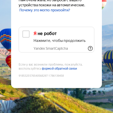
Нам очень жаль, но запросы с вашего
устройства похожи на автоматические.
Почему это могло произойти?
Я не робот
Нажмите, чтобы продолжить
Yandex SmartCaptcha
Если у вас возникли проблемы, пожалуйста,
воспользуйтесь
формой обратной связи
9185325576540568297
:
1786139458