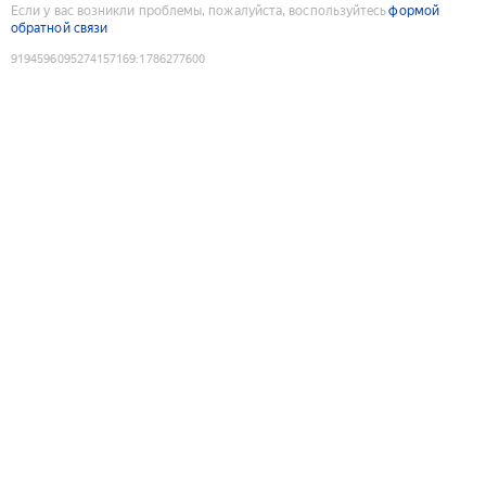
Если у вас возникли проблемы, пожалуйста, воспользуйтесь
формой
обратной связи
9194596095274157169
:
1786277600