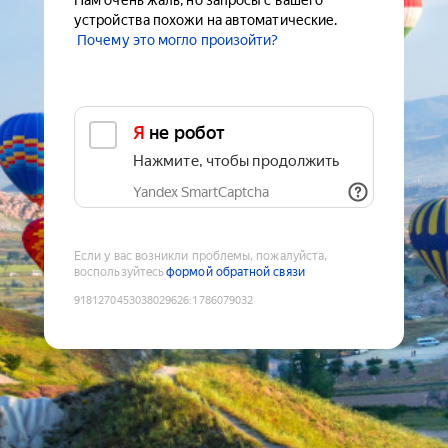
Нам очень жаль, но запросы с вашего
устройства похожи на автоматические.
Почему это могло произойти?
Я не робот
Нажмите, чтобы продолжить
Yandex SmartCaptcha
Если у вас возникли проблемы, пожалуйста,
воспользуйтесь
формой обратной связи
9181270453038029626
:
1786079032