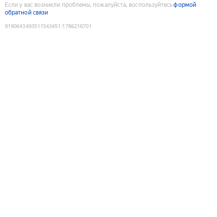
Если у вас возникли проблемы, пожалуйста, воспользуйтесь
формой
обратной связи
9190643493511543451
:
1786218701