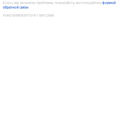
Если у вас возникли проблемы, пожалуйста, воспользуйтесь
формой
обратной связи
9184218098353077316
:
1786122956