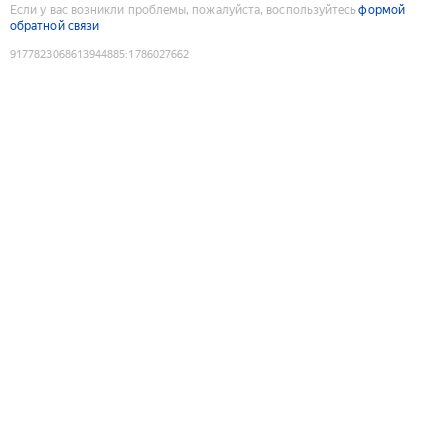
Если у вас возникли проблемы, пожалуйста, воспользуйтесь
формой
обратной связи
9177823068613944885
:
1786027662