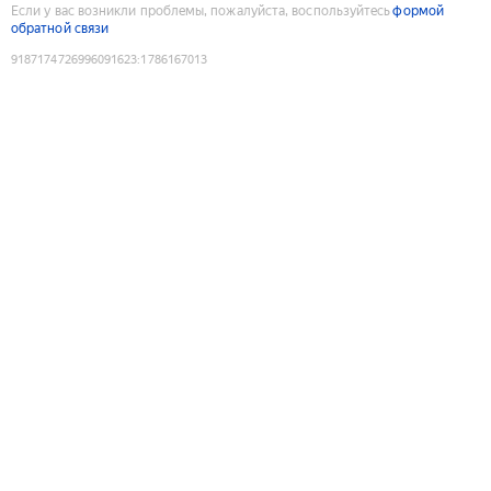
Если у вас возникли проблемы, пожалуйста, воспользуйтесь
формой
обратной связи
9187174726996091623
:
1786167013