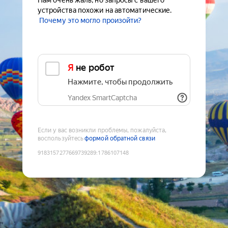
Нам очень жаль, но запросы с вашего
устройства похожи на автоматические.
Почему это могло произойти?
Я не робот
Нажмите, чтобы продолжить
Yandex SmartCaptcha
Если у вас возникли проблемы, пожалуйста,
воспользуйтесь
формой обратной связи
9183157277669739289
:
1786107148