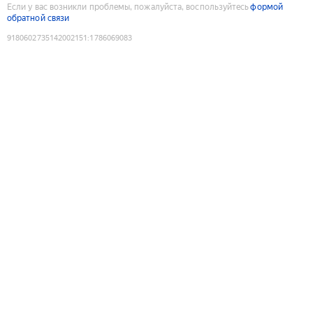
Если у вас возникли проблемы, пожалуйста, воспользуйтесь
формой
обратной связи
9180602735142002151
:
1786069083